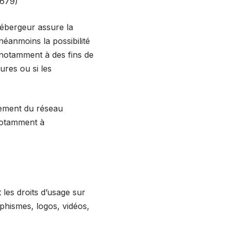
-679)
’hébergeur assure la
néanmoins la possibilité
 notamment à des fins de
ures ou si les
nement du réseau
 notamment à
t les droits d’usage sur
aphismes, logos, vidéos,