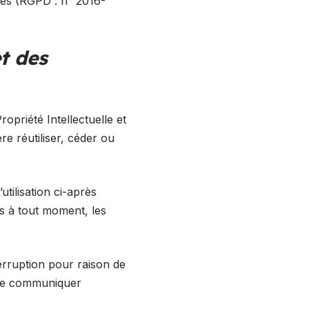
ées (RGPD : n° 2016-
et des
opriété Intellectuelle et
e réutiliser, céder ou
utilisation ci-après
es à tout moment, les
erruption pour raison de
s de communiquer