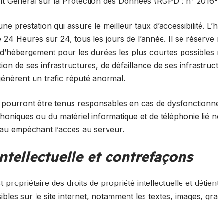
nt Général sur la Protection des Données (RGPD : n° 2016
 une prestation qui assure le meilleur taux d’accessibilité. L
 24 Heures sur 24, tous les jours de l’année. Il se réserve 
e d’hébergement pour les durées les plus courtes possibles
on de ses infrastructures, de défaillance de ses infrastruct
génèrent un trafic réputé anormal.
ne pourront être tenus responsables en cas de dysfonction
éphoniques ou du matériel informatique et de téléphonie lié
au empêchant l’accès au serveur.
intellectuelle et contrefaçons
t propriétaire des droits de propriété intellectuelle et détien
ibles sur le site internet, notamment les textes, images, gr