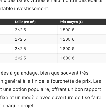
rix des baies vitrées en alu montre des écarts
éritable investissement.
Taille (en m²)
Prix moyen (€)
2×2,5
1 500 €
2×2,5
1 200 €
2×2,5
1 800 €
2×2,5
1 600 €
rées à galandage, bien que souvent très
n général à la fin de la fourchette de prix. Les
 une option populaire, offrant un bon rapport
 fixe et un modèle avec ouverture doit se faire
e chaque projet.